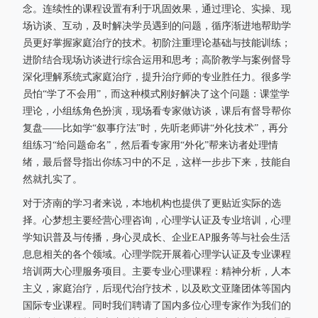
念。连续性的课程设置有利于巩固效果，通过理论、实操、现
场访谈、互动，及时解决学员遇到的问题，循序渐进地帮助学
员更好掌握家庭治疗的技术。初阶注重理论基础与技能训练；
进阶结合现场访谈进行综合运用和思考；高阶教学与案例督导
深化理解系统式家庭治疗，提升治疗师的专业胜任力。很多学
员怕“学了不会用”，而这种模式刚好解决了这个问题：课堂学
理论，小组练角色扮演，现场看专家做访谈，课后有督导帮你
复盘——比如学“叙事疗法”时，先听老师讲“外化技术”，再分
组练习“给问题命名”，然后看专家用“外化”帮来访者处理情
绪，最后督导指出你练习中的不足，这样一步步下来，技能自
然就扎实了。
对于济南的学习者来说，本地机构也提供了更贴近实际的选
择。心梦想主要经营心理咨询，心理学认证及专业培训，心理
学知识普及与传播，身心灵成长、企业EAP服务等与社会生活
息息相关的各个领域。心理学院开展着心理学认证及专业课程
培训两大心理服务项目。主要专业心理课程：精神分析，人本
主义，家庭治疗，后现代治疗技术，以及欧文亚隆团体等国内
国际专业课程。同时我们聘请了国内多位心理专家作为我们的