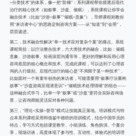
+分类技术”的体系，像一把“阶梯”：系列课程帮你摸透后现代
治疗的核心技术（如叙事、沙盘、催眠），系统课程让你学会
融合技术（比如“沙游+叙事”“催眠+意象”），导师课程则教你
用“来访者中心”的思路定制咨询方案——从“知道”到“会用”，
层层递进。
第二，技术融合性解决“单一技术应对复杂个案”的痛点。系统
课程简括：以疗法整合技术，六大类技术的融合，比如：催眠
意象、沙游叙事、绘画深层沟通等等，更好的理解和应用心理
咨询底层的核心概念和技术。完成此课程，可以达到了心理咨
询的入行级别。后现代治疗的核心是“不局限于某一种技术”，
比如面对一个有童年创伤的来访者，可能需要用“叙事疗法重构
故事”+“沙盘游戏呈现潜意识”+“催眠技术处理情绪”的组合——
这种融合式学习，比单一学“叙事”或“沙盘”更符合实际咨询场
景，让咨询师能灵活应对各种问题。
第三，“理论+实操+督导”模式让技能真正落地。培训模式与特
点本系列课程采用和借鉴中德班的培训模式，结合中国学员的
特点，学习方式包括课堂教学、小组演练、角色扮演、个案分
享，现场访谈，高度体现了参与性、互动性、体验式的培训理